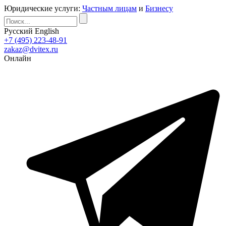
Юридические услуги:
Частным лицам
и
Бизнесу
Русский
English
+7 (495) 223-48-91
zakaz@dvitex.ru
Онлайн