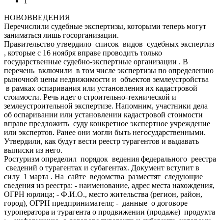
1
НОВОВВЕДЕНИЯ
Перечислили судебные экспертизы, которыми теперь могут
заниматься лишь госорганизации.
Правительство утвердило список видов судебных экспертиз
, которые с 16 ноября вправе проводить только
государственные судебно-экспертные организации . В
перечень включили в том числе экспертизы по определению
рыночной цены недвижимости и объектов землеустройства
в рамках оспаривания или установления их кадастровой
стоимости. Речь идет о строительно-технической и
землеустроительной экспертизе. Напомним, участники дела
об оспаривании или установлении кадастровой стоимости
вправе предложить суду конкретное экспертное учреждение
или экспертов. Ранее они могли быть негосударственными.
Утвердили, как будут вести реестр турагентов и выдавать
выписки из него.
Ростуризм определил порядок ведения федерального реестра
сведений о турагентах и субагентах. Документ вступит в
силу 1 марта . На сайте ведомства разместят следующие
сведения из реестра: - наименование, адрес места нахождения,
ОГРН юрлица; - Ф.И.О., место жительства (регион, район,
город), ОГРН предпринимателя; - данные о договоре
туроператора и турагента о продвижении (продаже) продукта