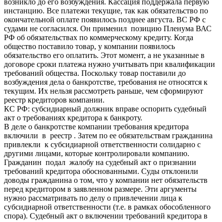
возникло до его возбуждения. Кассация поддержала первую
инстанцию. Все платежи текущие, так как обязательство по
окончательной оплате появилось позднее августа. ВС РФ с
судами не согласился. Он применил позицию Пленума ВАС
РФ об обязательствах по коммерческому кредиту. Когда
общество поставило товар, у компании появилось
обязательство его оплатить. Этот момент, а не указанные в
договоре сроки платежа нужно учитывать при квалификации
требований общества. Поскольку товар поставили до
возбуждения дела о банкротстве, требования не относятся к
текущим. Их нельзя рассмотреть раньше, чем сформируют
реестр кредиторов компании.
КС РФ: субсидиарный должник вправе оспорить судебный
акт о требованиях кредитора к банкроту.
В деле о банкротстве компании требования кредитора
включили в реестр . Затем по ее обязательствам гражданина
привлекли к субсидиарной ответственности солидарно с
другими лицами, которые контролировали компанию.
Гражданин подал жалобу на судебный акт о признании
требований кредитора обоснованными. Суды отклонили
доводы гражданина о том, что у компании нет обязательств
перед кредитором в заявленном размере. Эти аргументы
нужно рассматривать по делу о привлечении лица к
субсидиарной ответственности (т.е. в рамках обособленного
спора). Судебный акт о включении требований кредитора в