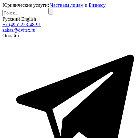
Юридические услуги:
Частным лицам
и
Бизнесу
Русский
English
+7 (495) 223-48-91
zakaz@dvitex.ru
Онлайн