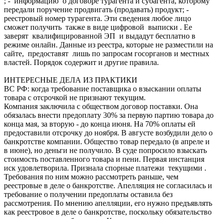
; - информацию о договоре турагента и субагента, которому
передали поручение продвигать (продавать) продукт; -
реестровый номер турагента. Эти сведения любое лицо
сможет получить также в виде цифровой выписки . Ее
заверят квалифицированной ЭП и выдадут бесплатно в
режиме онлайн. Данные из реестра, которые не разместили на
сайте, предоставят лишь по запросам госорганов и местных
властей. Порядок содержит и другие правила.
ИНТЕРЕСНЫЕ ДЕЛА ИЗ ПРАКТИКИ
ВС РФ: когда требование поставщика о взыскании оплаты
товара с отсрочкой не признают текущим.
Компания заключила с обществом договор поставки. Она
обязалась внести предоплату 30% за первую партию товара до
конца мая, за вторую - до конца июня. На 70% оплаты ей
предоставили отсрочку до ноября. В августе возбудили дело о
банкротстве компании. Общество товар передало (в апреле и
в июне), но деньги не получило. В суде попросило взыскать
стоимость поставленного товара и пени. Первая инстанция
иск удовлетворила. Признала спорные платежи текущими .
Требования по ним можно рассмотреть раньше, чем
реестровые в деле о банкротстве. Апелляция не согласилась и
требование о получении предоплаты оставила без
рассмотрения. По мнению апелляции, его нужно предъявлять
как реестровое в деле о банкротстве, поскольку обязательство