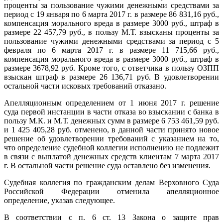
проценты за пользование чужими денежными средствами за
период с 19 января по 6 марта 2017 г. в размере 86 831,16 руб.,
компенсация морального вреда в размере 3000 руб., штраф в
размере 22 457,79 руб., в пользу М.Т. взысканы проценты за
пользование чужими денежными средствами за период с 5
февраля по 6 марта 2017 г. в размере 11 715,66 руб.,
компенсация морального вреда в размере 3000 руб., штраф в
размере 3678,92 руб. Кроме того, с ответчика в пользу ОЗПП
взыскан штраф в размере 26 136,71 руб. В удовлетворении
остальной части исковых требований отказано.
Апелляционным определением от 1 июня 2017 г. решение
суда первой инстанции в части отказа во взыскании с банка в
пользу М.К. и М.Т. денежных сумм в размере 6 753 461,59 руб.
и 1 425 405,28 руб. отменено, в данной части принято новое
решение об удовлетворении требований с указанием на то,
что определение судебной коллегии исполнению не подлежит
в связи с выплатой денежных средств клиентам 7 марта 2017
г. В остальной части решение суда оставлено без изменения.
Судебная коллегия по гражданским делам Верховного Суда
Российской Федерации отменила апелляционное
определение, указав следующее.
В соответствии с п. 6 ст. 13 Закона о защите прав