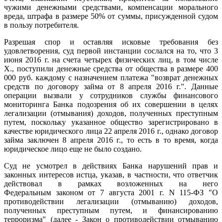
чужими денежными средствами, компенсации морального
вреда, штрафа в размере 50% от суммы, присужденной судом
в пользу потребителя.
Разрешая спор и оставляя исковые требования без
удовлетворения, суд первой инстанции сослался на то, что 3
июня 2016 г. на счета четырех физических лиц, в том числе
Х., поступили денежные средства от общества в размере 400
000 руб. каждому с назначением платежа "возврат денежных
средств по договору займа от 8 апреля 2016 г.". Данные
операции вызвали у сотрудников службы финансового
мониторинга Банка подозрения об их совершении в целях
легализации (отмывания) доходов, полученных преступным
путем, поскольку указанное общество зарегистрировано в
качестве юридического лица 22 апреля 2016 г., однако договор
займа заключен 8 апреля 2016 г., то есть в то время, когда
юридическое лицо еще не было создано.
Суд не усмотрел в действиях Банка нарушений прав и
законных интересов истца, указав, в частности, что ответчик
действовал в рамках возложенных на него
Федеральным законом от 7 августа 2001 г. N 115-ФЗ "О
противодействии легализации (отмыванию) доходов,
полученных преступным путем, и финансированию
терроризма" (далее - Закон о противодействии отмыванию