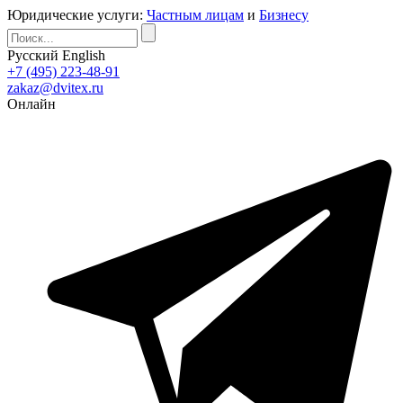
Юридические услуги:
Частным лицам
и
Бизнесу
Русский
English
+7 (495) 223-48-91
zakaz@dvitex.ru
Онлайн