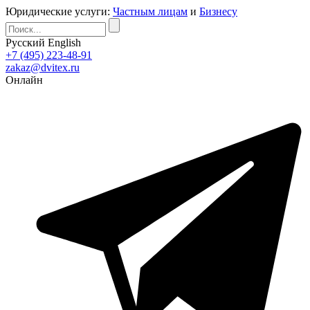
Юридические услуги:
Частным лицам
и
Бизнесу
Русский
English
+7 (495) 223-48-91
zakaz@dvitex.ru
Онлайн