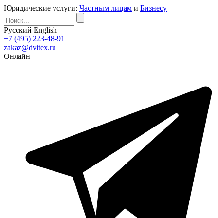
Юридические услуги:
Частным лицам
и
Бизнесу
Русский
English
+7 (495) 223-48-91
zakaz@dvitex.ru
Онлайн