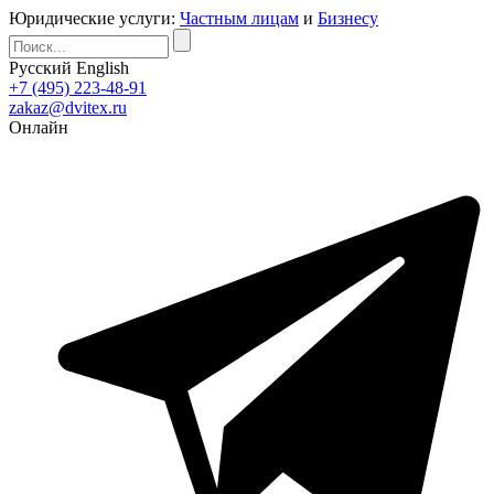
Юридические услуги:
Частным лицам
и
Бизнесу
Русский
English
+7 (495) 223-48-91
zakaz@dvitex.ru
Онлайн