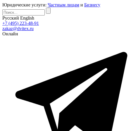
Юридические услуги:
Частным лицам
и
Бизнесу
Русский
English
+7 (495) 223-48-91
zakaz@dvitex.ru
Онлайн