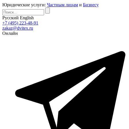
Юридические услуги:
Частным лицам
и
Бизнесу
Русский
English
+7 (495) 223-48-91
zakaz@dvitex.ru
Онлайн