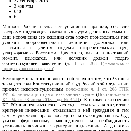
27 сентября 2018
3 минуты
640
6
Минюст России предлагает установить правило, согласно
которому индексация взысканных судом денежных сумм на
день исполнения его решения суда может производиться при
условии добросовестности действий должника или
взыскателя с учетом индекса потребительских цен,
утверждаемого Росстатом. Для этого, как и в настоящий
момент, взыскатель или должник должен подать
соответствующее заявление (
ч. 1 ст. 208 Гражданского
процессуального кодекса
).
Необходимость этого новшества объясняется тем, что 23 июля
текущего года Конституционный Суд Российской Федерации
признал неконституционным
положение ч. 1 ст. 208 ГПК
РФ об индексации сумм, взысканных судом
(
Постановление
КС РФ от 23 июля 2018 года № 35-П
). К такому заключению
КС РФ пришел из-за того, что суды, ссылаясь на отсутствие
критериев индексации, отказывали в ней гражданам и тем
самым ущемляли право последних на судебную защиту. Суд
указал федеральному законодателю на необходимость
установить возможные критерии индексации. А до этого