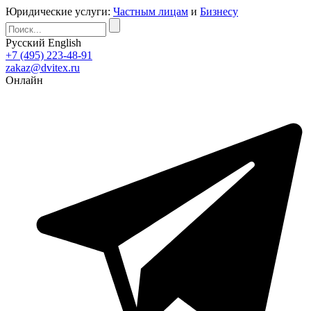
Юридические услуги:
Частным лицам
и
Бизнесу
Русский
English
+7 (495) 223-48-91
zakaz@dvitex.ru
Онлайн