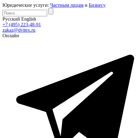
Юридические услуги:
Частным лицам
и
Бизнесу
Русский
English
+7 (495) 223-48-91
zakaz@dvitex.ru
Онлайн