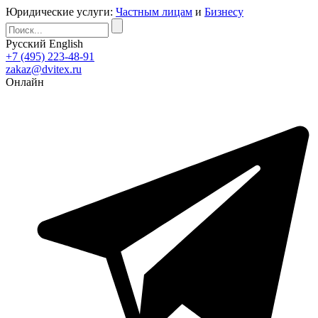
Юридические услуги:
Частным лицам
и
Бизнесу
Русский
English
+7 (495) 223-48-91
zakaz@dvitex.ru
Онлайн