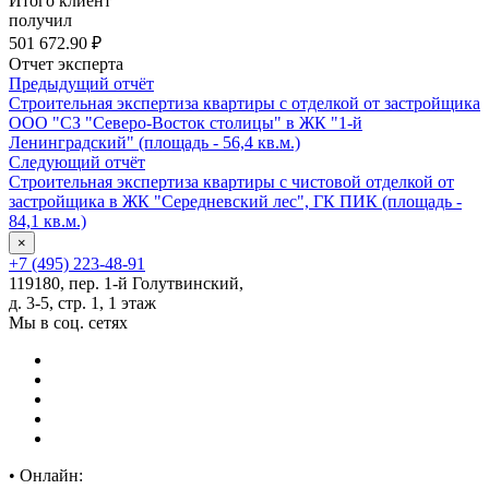
Итого клиент
получил
501 672.90 ₽
Отчет эксперта
Предыдущий отчёт
Строительная экспертиза квартиры с отделкой от застройщика
ООО "СЗ "Северо-Восток столицы" в ЖК "1-й
Ленинградский" (площадь - 56,4 кв.м.)
Следующий отчёт
Строительная экспертиза квартиры с чистовой отделкой от
застройщика в ЖК "Середневский лес", ГК ПИК (площадь -
84,1 кв.м.)
×
+7 (495) 223-48-91
119180, пер. 1-й Голутвинский,
д. 3-5, стр. 1, 1 этаж
Мы в соц. сетях
•
Онлайн: