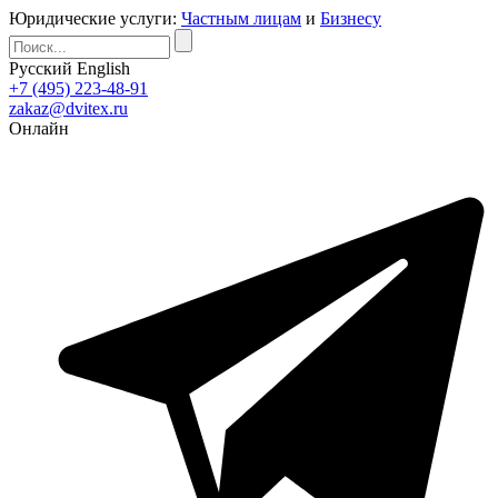
Юридические услуги:
Частным лицам
и
Бизнесу
Русский
English
+7 (495) 223-48-91
zakaz@dvitex.ru
Онлайн