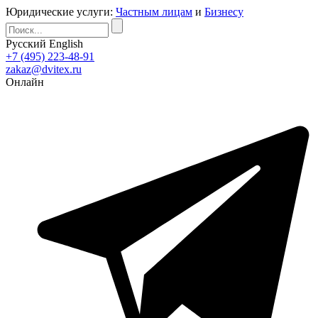
Юридические услуги:
Частным лицам
и
Бизнесу
Русский
English
+7 (495) 223-48-91
zakaz@dvitex.ru
Онлайн