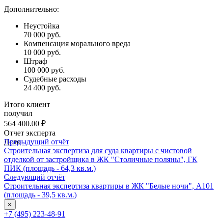
Дополнительно:
Неустойка
70 000 руб.
Компенсация морального вреда
10 000 руб.
Штраф
100 000 руб.
Судебные расходы
24 400 руб.
Итого клиент
получил
564 400.00 ₽
Отчет эксперта
Дело
Предыдущий отчёт
Строительная экспертиза для суда квартиры с чистовой
отделкой от застройщика в ЖК "Столичные поляны", ГК
ПИК (площадь - 64,3 кв.м.)
Следующий отчёт
Строительная экспертиза квартиры в ЖК "Белые ночи", А101
(площадь - 39,5 кв.м.)
×
+7 (495) 223-48-91