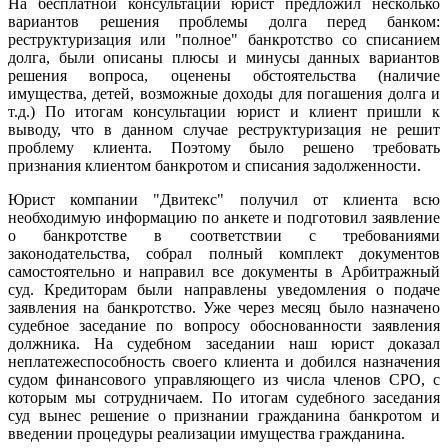
На бесплатной консультации юрист предложил несколько
вариантов решения проблемы долга перед банком:
реструктуризация или "полное" банкротство со списанием
долга, были описаны плюсы и минусы данных вариантов
решения вопроса, оценены обстоятельства (наличие
имущества, детей, возможные доходы для погашения долга и
т.д.) По итогам консультации юрист и клиент пришли к
выводу, что в данном случае реструктуризация не решит
проблему клиента. Поэтому было решено требовать
признания клиентом банкротом и списания задолженности.
Юрист компании "Двитекс" получил от клиента всю
необходимую информацию по анкете и подготовил заявление
о банкротстве в соответствии с требованиями
законодательства, собрал полный комплект документов
самостоятельно и направил все документы в Арбитражный
суд. Кредиторам были направлены уведомления о подаче
заявления на банкротство. Уже через месяц было назначено
судебное заседание по вопросу обоснованности заявления
должника. На судебном заседании наш юрист доказал
неплатежеспособность своего клиента и добился назначения
судом финансового управляющего из числа членов СРО, с
которым мы сотрудничаем. По итогам судебного заседания
суд вынес решение о признании гражданина банкротом и
введении процедуры реализации имущества гражданина.