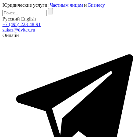
Юридические услуги:
Частным лицам
и
Бизнесу
Русский
English
+7 (495) 223-48-91
zakaz@dvitex.ru
Онлайн