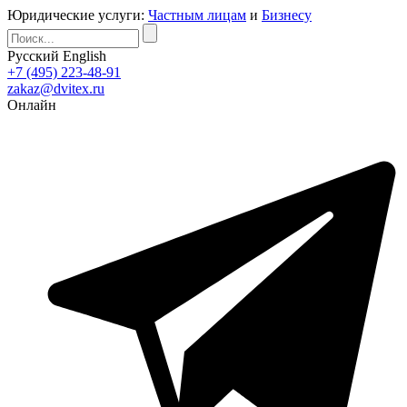
Юридические услуги:
Частным лицам
и
Бизнесу
Русский
English
+7 (495) 223-48-91
zakaz@dvitex.ru
Онлайн