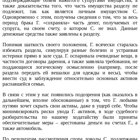
подтверждающие объем нажитого супругами имущества, а
также доказательства того, что часть имущества разделу не
подлежит, так как является личным имуществом С.
Одновременно с этим, получены сведения о том, что за весь
период брака Г. «сохраняла» часть денег, получаемых от
супруга, на своем счету, о котором С. не знал. Данные
денежные средства также заявлены к разделу.
Понимая шаткость своего положения, Г. всячески старалась
избежать раздела, симулируя разные болезни и устраивая
истерики прямо в зале суда. Г. оспаривала очевидные вещи, в
частности договоры дарения, а также заявляла требования, не
поддающиеся логическому осмыслению (например, после
раздела передать ей вешалки для одежды и весы), чтобы
ввести суд в заблуждение относительно основных активов
распавшейся семьи.
В связи с этим у нас появились подозрения (как оказалось в
дальнейшем, вполне обоснованные) в том, что Г. любыми
путями хочет скрыть свои активы, даже в ущерб себе. Чтобы
минимизировать риски увода Г. активов, в ходе судебного
разбирательства по нашему ходатайству были приняты
обеспечительные меры – арестованы деньги на счетах Г., а
также автомобиль.
По результатам рассмотрения спора доводы С. поддержаны