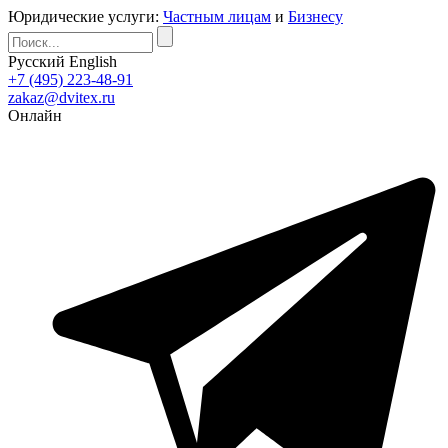
Юридические услуги:
Частным лицам
и
Бизнесу
Русский
English
+7 (495) 223-48-91
zakaz@dvitex.ru
Онлайн