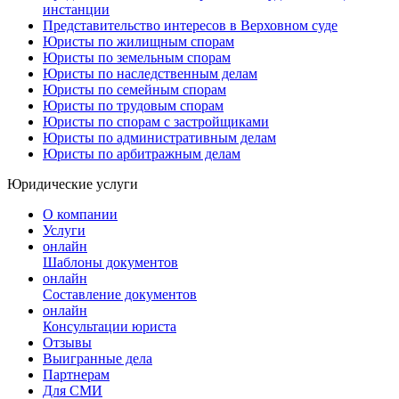
инстанции
Представительство интересов в Верховном суде
Юристы по жилищным спорам
Юристы по земельным спорам
Юристы по наследственным делам
Юристы по семейным спорам
Юристы по трудовым спорам
Юристы по спорам с застройщиками
Юристы по административным делам
Юристы по арбитражным делам
Юридические услуги
О компании
Услуги
онлайн
Шаблоны документов
онлайн
Составление документов
онлайн
Консультации юриста
Отзывы
Выигранные дела
Партнерам
Для СМИ