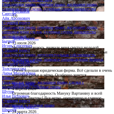
5.0
Гражданское право, семейное право, жилищное право,
Zoon
сопровождение сделок, судебные споры, банкротство
9 отзывов
Саргсян
5.0
Айк Арсенович
Старший юрист
19 декабря 2017
Гражданское право, семейное право, жилищное право,
Сработано на отлично, огромная благодарность
сопровождение сделок, судебные споры, банкротство
компании за проделанную работу
застройщиков
Читать далее....
Бычков
13 июля 2026
Игорь Сергеевич
Честно признаюсь, вначале меня смутил молодой
Старший юрист
возраст корпоративного юриста Толстоноговой Дарьи
Гражданское право, интеллектуальная собственность,
Михайловны, которому пре...
сопровождение сделок, правовое сопровождение бизнеса,
Читать далее....
судебные споры
19 мая 2026
Толстоногова
Очень хорошая юридическая фирма. Всё сделали в очень
Дарья Михайловна
короткие сроки и чётко. Особенно хочется
Юрист
поблагодарить Манука Варта...
Гражданское право, жилищное право, сделки с
Читать далее....
недвижимостью, судебные споры
4 апреля 2026
Шутов
Огромная благодарность Мануку Вартаняну и всей
Илья Петрович
команде Двитекс! Все четко, оперативно и главное-
Старший юрист
результативно. &nb...
Спортивное и трудовое право
Читать далее....
Шмаров
24 марта 2026