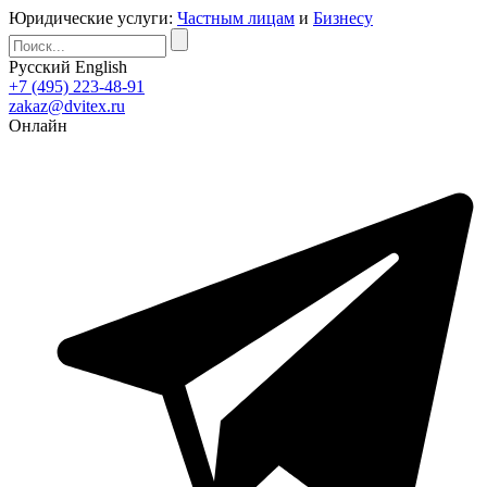
Юридические услуги:
Частным лицам
и
Бизнесу
Русский
English
+7 (495) 223-48-91
zakaz@dvitex.ru
Онлайн