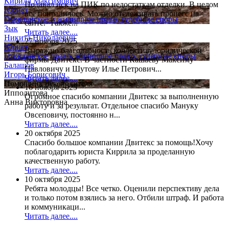
Кирилл Максимович
Подавал иск на ПИК по недостаткам отделки. В целом
Юрист
все понравилось. Можно отслеживать процесс на
Гражданское и жилищное право, судебные споры
сайте. Также...
Зык
Читать далее....
Никита Николаевич
27 ноября 2025
Юрист
Выражаю благодарность коллективу юридической
Гражданское право, жилищное право, судебные споры
фирмы Двитекс. В частности Кашаеву Максиму
Балашов
Павловичу и Шутову Илье Петрович...
Игорь Борисович
Читать далее....
Помощник руководителя
16 ноября 2025
Ипполитова
Огромное спасибо компании Двитекс за выполненную
Анна Викторовна
работу и за результат. Отдельное спасибо Мануку
Овсеповичу, постоянно н...
Читать далее....
20 октября 2025
Спасибо большое компании Двитекс за помощь!Хочу
поблагодарить юриста Киррила за проделанную
качественную работу.
Читать далее....
10 октября 2025
Ребята молодцы! Все четко. Оценили перспективу дела
и только потом взялись за него. Отбили штраф. И работа
и коммуникаци...
Читать далее....