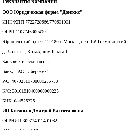
Реквизиты компаний
ООО Юридическая фирма "Двитекс"
ИНН/КПП 7722728666/770601001
ОГРН 1107746800490
Юридический адрес: 119180 г. Москва, пер. 1-й Голутвинский,
д. 3-5 стр. 1, 3 этаж, пом.II, ком.1
Банковские реквизиты:
Банк: ПАО "Сбербанк"
Р/С: 40702810738000235733
К/С: 30101810400000000225
БИК: 044525225
ИП Кигинько Дмитрий Валентинович
ОГРНИП 309774611401082