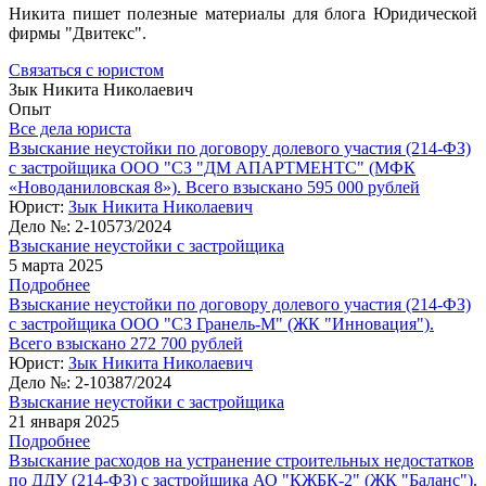
Никита пишет полезные материалы для блога Юридической
фирмы "Двитекс".
Связаться с юристом
Зык Никита Николаевич
Опыт
Все дела юриста
Взыскание неустойки по договору долевого участия (214-ФЗ)
с застройщика ООО "СЗ "ДМ АПАРТМЕНТС" (МФК
«Новоданиловская 8»). Всего взыскано 595 000 рублей
Юрист:
Зык Никита Николаевич
Дело №:
2-10573/2024
Взыскание неустойки с застройщика
5 марта 2025
Подробнее
Взыскание неустойки по договору долевого участия (214-ФЗ)
с застройщика ООО "СЗ Гранель-М" (ЖК "Инновация").
Всего взыскано 272 700 рублей
Юрист:
Зык Никита Николаевич
Дело №:
2-10387/2024
Взыскание неустойки с застройщика
21 января 2025
Подробнее
Взыскание расходов на устранение строительных недостатков
по ДДУ (214-ФЗ) с застройщика АО "КЖБК-2" (ЖК "Баланс").