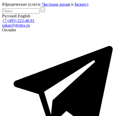
Юридические услуги:
Частным лицам
и
Бизнесу
Русский
English
+7 (495) 223-48-91
zakaz@dvitex.ru
Онлайн