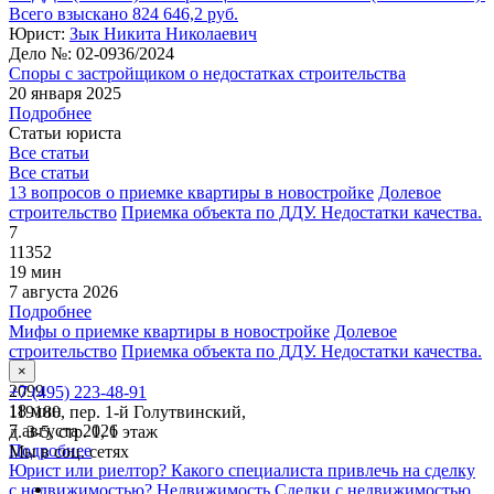
Всего взыскано 824 646,2 руб.
Юрист:
Зык Никита Николаевич
Дело №:
02-0936/2024
Споры с застройщиком о недостатках строительства
20 января 2025
Подробнее
Статьи юриста
Все статьи
Все статьи
13 вопросов о приемке квартиры в новостройке
Долевое
строительство
Приемка объекта по ДДУ. Недостатки качества.
7
11352
19 мин
7 августа 2026
Подробнее
Мифы о приемке квартиры в новостройке
Долевое
строительство
Приемка объекта по ДДУ. Недостатки качества.
36
×
2099
+7 (495) 223-48-91
18 мин
119180, пер. 1-й Голутвинский,
7 августа 2026
д. 3-5, стр. 1, 1 этаж
Подробнее
Мы в соц. сетях
Юрист или риелтор? Какого специалиста привлечь на сделку
с недвижимостью?
Недвижимость
Сделки с недвижимостью