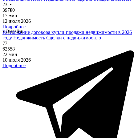
23
39790
17 мин
12 июля 2026
Подробнее
•
Онлайн:
Расторжение договора купли-продажи недвижимости в 2026
году
Недвижимость
Сделки с недвижимостью
77
62558
22 мин
10 июля 2026
Подробнее