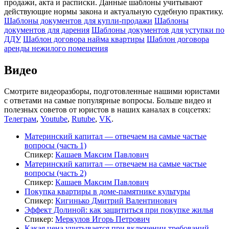
продажи, акта и расписки. Данные шаблоны учитывают
действующие нормы закона и актуальную судебную практику.
Шаблоны документов для купли-продажи
Шаблоны
документов для дарения
Шаблоны документов для уступки по
ДДУ
Шаблон договора найма квартиры
Шаблон договора
аренды нежилого помещения
Видео
Смотрите видеоразборы, подготовленные нашими юристами
с ответами на самые популярные вопросы. Больше видео и
полезных советов от юристов в наших каналах в соцсетях:
Телеграм
,
Youtube
,
Rutube
,
VK
.
Материнский капитал — отвечаем на самые частые
вопросы (часть 1)
Спикер:
Кашаев Максим Павлович
Материнский капитал — отвечаем на самые частые
вопросы (часть 2)
Спикер:
Кашаев Максим Павлович
Покупка квартиры в доме-памятнике культуры
Спикер:
Кигинько Дмитрий Валентинович
Эффект Долиной: как защититься при покупке жилья
Спикер:
Меркулов Игорь Петрович
Какая цена учитывается при включении требований