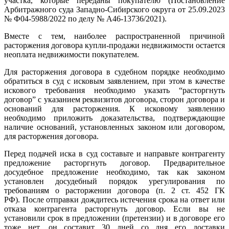
участка, которые переданы покупателю (Постановление
Арбитражного суда Западно-Сибирского округа от 25.09.2023
№ Ф04-5988/2022 по делу № А46-13736/2021).
Вместе с тем, наиболее распространенной причиной
расторжения договора купли-продажи недвижимости остается
неоплата недвижимости покупателем.
Для расторжения договора в судебном порядке необходимо
обратиться в суд с исковым заявлением, при этом в качестве
искового требования необходимо указать “расторгнуть
договор” с указанием реквизитов договора, сторон договора и
оснований для расторжения. К исковому заявлению
необходимо приложить доказательства, подтверждающие
наличие оснований, установленных законом или договором,
для расторжения договора.
Перед подачей иска в суд составьте и направьте контрагенту
предложение расторгнуть договор. Предварительное
досудебное предложение необходимо, так как законом
установлен досудебный порядок урегулирования по
требованиям о расторжении договора (п. 2 ст. 452 ГК
РФ). После отправки дождитесь истечения срока на ответ или
отказа контрагента расторгнуть договор. Если вы не
установили срок в предложении (претензии) и в договоре его
тоже нет, он составит 30 дней со дня его доставки