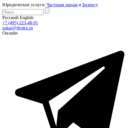
Юридические услуги:
Частным лицам
и
Бизнесу
Русский
English
+7 (495) 223-48-91
zakaz@dvitex.ru
Онлайн