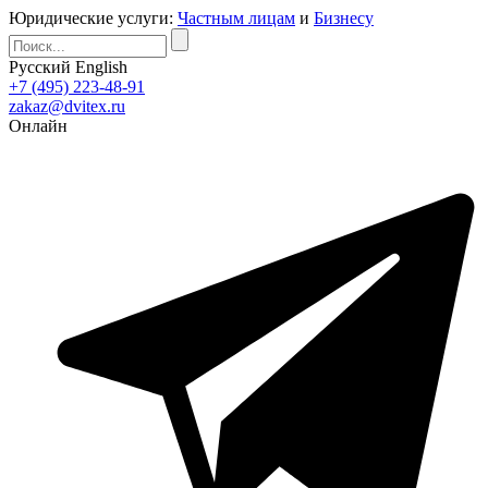
Юридические услуги:
Частным лицам
и
Бизнесу
Русский
English
+7 (495) 223-48-91
zakaz@dvitex.ru
Онлайн