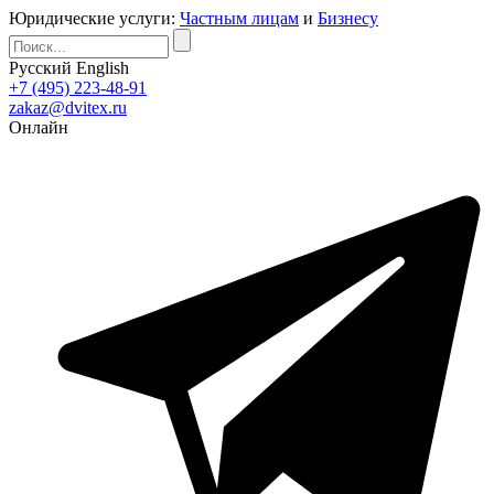
Юридические услуги:
Частным лицам
и
Бизнесу
Русский
English
+7 (495) 223-48-91
zakaz@dvitex.ru
Онлайн