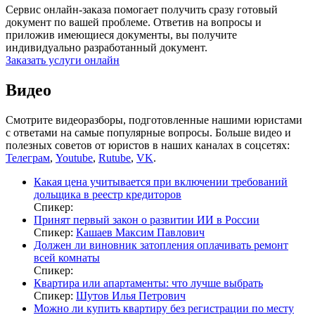
Сервис онлайн-заказа помогает получить сразу готовый
документ по вашей проблеме. Ответив на вопросы и
приложив имеющиеся документы, вы получите
индивидуально разработанный документ.
Заказать услуги онлайн
Видео
Смотрите видеоразборы, подготовленные нашими юристами
с ответами на самые популярные вопросы. Больше видео и
полезных советов от юристов в наших каналах в соцсетях:
Телеграм
,
Youtube
,
Rutube
,
VK
.
Какая цена учитывается при включении требований
дольщика в реестр кредиторов
Спикер:
Принят первый закон о развитии ИИ в России
Спикер:
Кашаев Максим Павлович
Должен ли виновник затопления оплачивать ремонт
всей комнаты
Спикер:
Квартира или апартаменты: что лучше выбрать
Спикер:
Шутов Илья Петрович
Можно ли купить квартиру без регистрации по месту