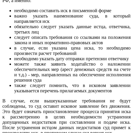
РФ, а именно:
необходимо составить иск в письменной форме
важно указать наименование суда, в который
направляется иск
обязательно следует указать данные истца, ответчика,
третьих лиц
следует описать требования со ссылками на положения
закона и иных нормативно-правовых актов
в случае, если указана цена иска, то необходимо
произвести расчет требований
необходимо указать дату отправки претензии ответчику
можете также заявить ходатайство о наложении
обеспечительных мер (арест денежных средств на счете
и т.д.) - мер, направленных на обеспечение исполнения
решения суда
также следует помнить, что в исковом заявлении
указывается перечень прилагаемых документов
В случае, если вышеуказанные требования не будут
соблюдены, то суд оставит исковое заявление без движения.
Это будет означать приостановление процесса принятия иска
к рассмотрению в целях необходимости устранения
допущенных недостатков при составлении и подаче иска.
После устранения истцом данных недостатков суд примет к
производству иск, в противном случае суд вернет иск.