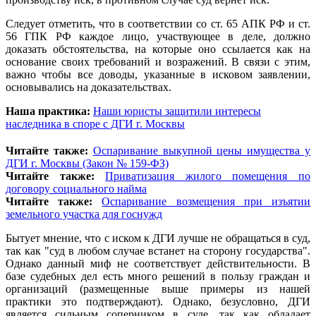
Следует отметить, что в соответствии со ст. 65 АПК РФ и ст.
56 ГПК РФ каждое лицо, участвующее в деле, должно
доказать обстоятельства, на которые оно ссылается как на
основание своих требований и возражений. В связи с этим,
важно чтобы все доводы, указанные в исковом заявлении,
основывались на доказательствах.
Наша практика:
Наши юристы защитили интересы
наследника в споре с ДГИ г. Москвы
Читайте также:
Оспаривание выкупной цены имущества у
ДГИ г. Москвы (Закон № 159-ФЗ)
Читайте также:
Приватизация жилого помещения по
договору социального найма
Читайте также:
Оспаривание возмещения при изъятии
земельного участка для госнужд
Бытует мнение, что с иском к ДГИ лучше не обращаться в суд,
так как "суд в любом случае встанет на сторону государства".
Однако данный миф не соответствует действительности. В
базе судебных дел есть много решений в пользу граждан и
организаций (размещенные выше примеры из нашей
практики это подтверждают). Однако, безусловно, ДГИ
является сильным соперником в суде, так как обладает