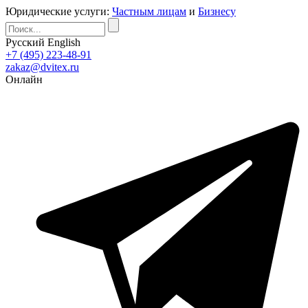
Юридические услуги:
Частным лицам
и
Бизнесу
Русский
English
+7 (495) 223-48-91
zakaz@dvitex.ru
Онлайн