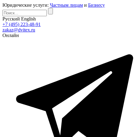
Юридические услуги:
Частным лицам
и
Бизнесу
Русский
English
+7 (495) 223-48-91
zakaz@dvitex.ru
Онлайн