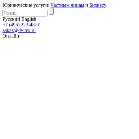
Юридические услуги:
Частным лицам
и
Бизнесу
Русский
English
+7 (495) 223-48-91
zakaz@dvitex.ru
Онлайн