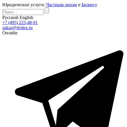
Юридические услуги:
Частным лицам
и
Бизнесу
Русский
English
+7 (495) 223-48-91
zakaz@dvitex.ru
Онлайн