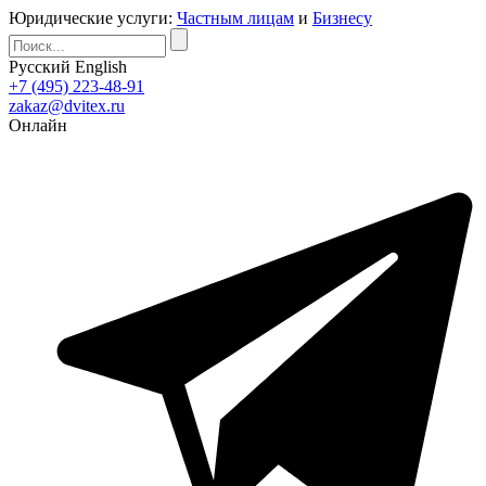
Юридические услуги:
Частным лицам
и
Бизнесу
Русский
English
+7 (495) 223-48-91
zakaz@dvitex.ru
Онлайн