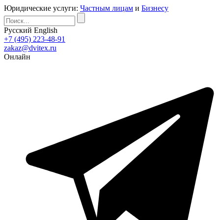
Юридические услуги:
Частным лицам
и
Бизнесу
Русский
English
+7 (495) 223-48-91
zakaz@dvitex.ru
Онлайн