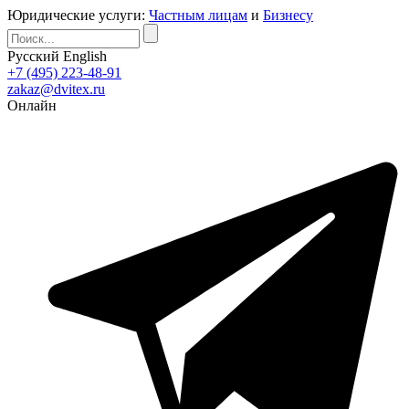
Юридические услуги:
Частным лицам
и
Бизнесу
Русский
English
+7 (495) 223-48-91
zakaz@dvitex.ru
Онлайн