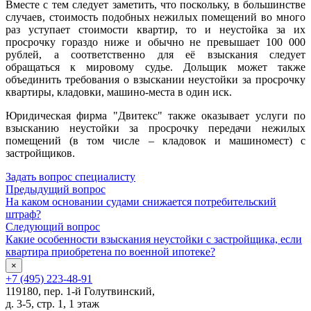
Вместе с тем следует заметить, что поскольку, в большинстве
случаев, стоимость подобных нежилых помещений во много
раз уступает стоимости квартир, то и неустойка за их
просрочку гораздо ниже и обычно не превышает 100 000
рублей, а соответственно для её взыскания следует
обращаться к мировому судье. Дольщик может также
объединить требования о взыскании неустойки за просрочку
квартиры, кладовки, машино-места в один иск.
Юридическая фирма "Двитекс" также оказывает услуги по
взысканию неустойки за просрочку передачи нежилых
помещений (в том числе – кладовок и машиномест) с
застройщиков.
Задать вопрос специалисту
Предыдущий вопрос
На каком основании судами снижается потребительский
штраф?
Следующий вопрос
Какие особенности взыскания неустойки с застройщика, если
квартира приобретена по военной ипотеке?
×
+7 (495) 223-48-91
119180, пер. 1-й Голутвинский,
д. 3-5, стр. 1, 1 этаж