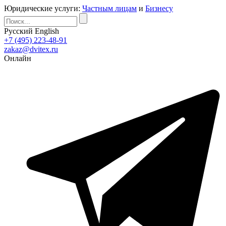
Юридические услуги:
Частным лицам
и
Бизнесу
Русский
English
+7 (495) 223-48-91
zakaz@dvitex.ru
Онлайн