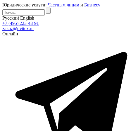
Юридические услуги:
Частным лицам
и
Бизнесу
Русский
English
+7 (495) 223-48-91
zakaz@dvitex.ru
Онлайн