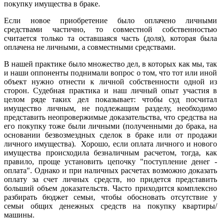
покупку имущества в браке.
Если новое приобретение было оплачено личными
средствами частично, то совместной собственностью
считается только та оставшаяся часть (доля), которая была
оплачена не личными, а совместными средствами.
В нашей практике было множество дел, в которых как мы, так
и наши оппоненты поднимали вопрос о том, что тот или иной
объект нужно отнести к личной собственности одной из
сторон. Судебная практика и наш личный опыт участия в
целом ряде таких дел показывает: чтобы суд посчитал
имущество личным, не подлежащим разделу, необходимо
представить неопровержимые доказательства, что средства на
его покупку тоже были личными (полученными до брака, на
основании безвозмездных сделок в браке или от продажи
личного имущества). Хорошо, если оплата личного и нового
имущества происходила безналичным расчетом, тогда, как
правило, проще установить цепочку "поступление денег -
оплата". Однако и при наличных расчетах возможно доказать
оплату за счет личных средств, но придется представить
больший объем доказательств. Часто приходится комплексно
разбирать бюджет семьи, чтобы обосновать отсутствие у
семьи общих денежных средств на покупку квартиры/
машины.