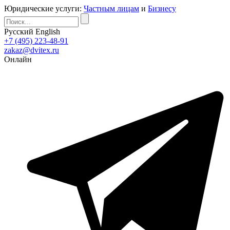
Юридические услуги:
Частным лицам
и
Бизнесу
Русский
English
+7 (495) 223-48-91
zakaz@dvitex.ru
Онлайн