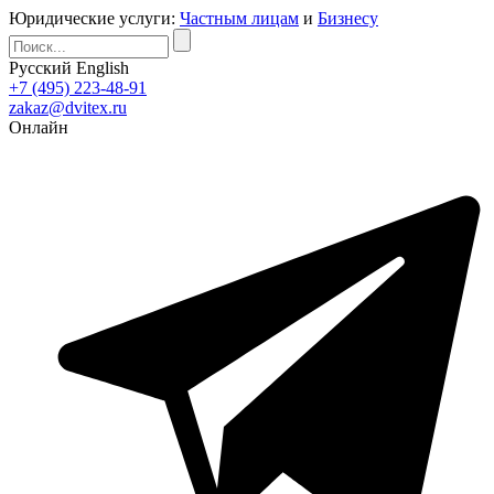
Юридические услуги:
Частным лицам
и
Бизнесу
Русский
English
+7 (495) 223-48-91
zakaz@dvitex.ru
Онлайн