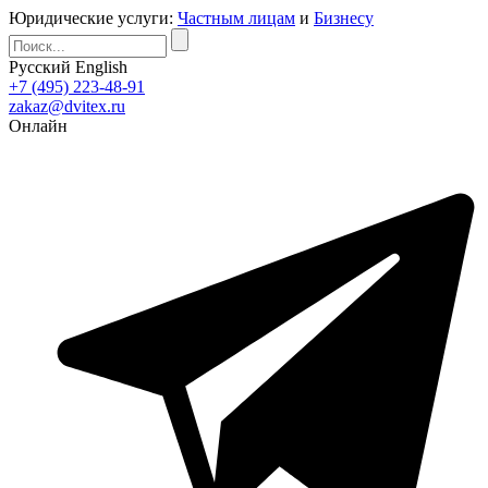
Юридические услуги:
Частным лицам
и
Бизнесу
Русский
English
+7 (495) 223-48-91
zakaz@dvitex.ru
Онлайн