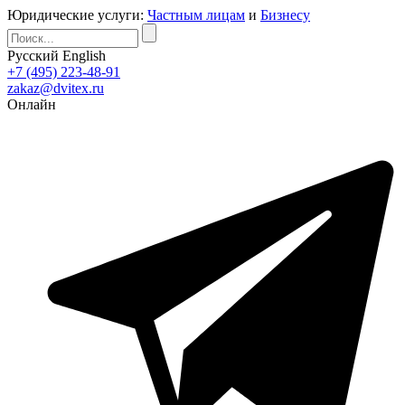
Юридические услуги:
Частным лицам
и
Бизнесу
Русский
English
+7 (495) 223-48-91
zakaz@dvitex.ru
Онлайн