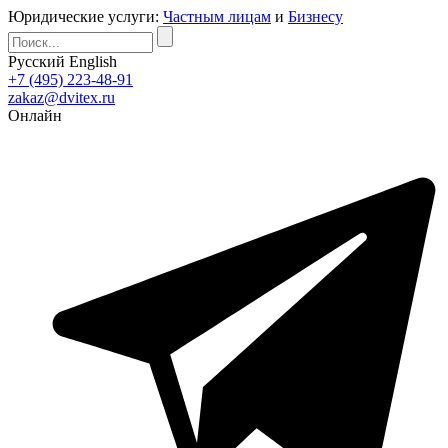
Юридические услуги:
Частным лицам
и
Бизнесу
Русский
English
+7 (495) 223-48-91
zakaz@dvitex.ru
Онлайн