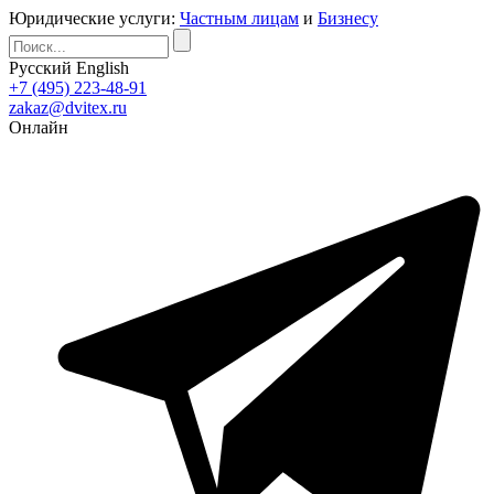
Юридические услуги:
Частным лицам
и
Бизнесу
Русский
English
+7 (495) 223-48-91
zakaz@dvitex.ru
Онлайн