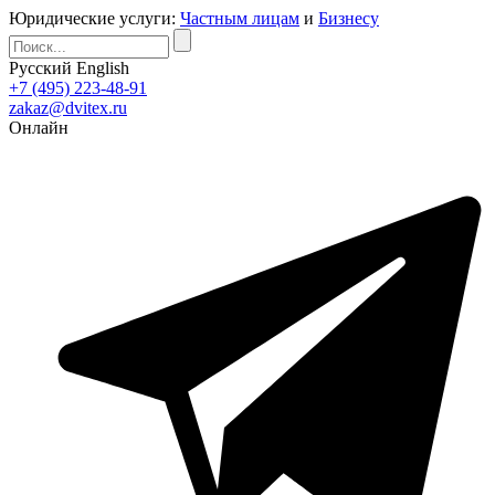
Юридические услуги:
Частным лицам
и
Бизнесу
Русский
English
+7 (495) 223-48-91
zakaz@dvitex.ru
Онлайн