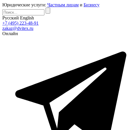
Юридические услуги:
Частным лицам
и
Бизнесу
Русский
English
+7 (495) 223-48-91
zakaz@dvitex.ru
Онлайн