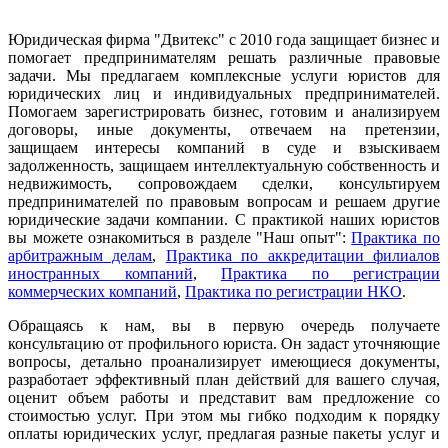
Юридическая фирма "Двитекс" с 2010 года защищает бизнес и
помогает предпринимателям решать различные правовые
задачи. Мы предлагаем комплексные услуги юристов для
юридических лиц и индивидуальных предпринимателей.
Помогаем зарегистрировать бизнес, готовим и анализируем
договоры, иные документы, отвечаем на претензии,
защищаем интересы компаний в суде и взыскиваем
задолженность, защищаем интеллектуальную собственность и
недвижимость, сопровождаем сделки, консультируем
предпринимателей по правовым вопросам и решаем другие
юридические задачи компании. С практикой наших юристов
вы можете ознакомиться в разделе "Наш опыт":
Практика по
арбитражным делам
,
Практика по аккредитации филиалов
иностранных компаний
,
Практика по регистрации
коммерческих компаний
,
Практика по регистрации НКО
.
Обращаясь к нам, вы в первую очередь получаете
консультацию от профильного юриста. Он задаст уточняющие
вопросы, детально проанализирует имеющиеся документы,
разработает эффективный план действий для вашего случая,
оценит объем работы и представит вам предложение со
стоимостью услуг. При этом мы гибко подходим к порядку
оплаты юридических услуг, предлагая разные пакеты услуг и