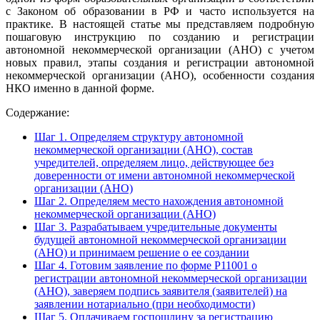
с Законом об образовании в РФ и часто используется на
практике. В настоящей статье мы представляем подробную
пошаговую инструкцию по созданию и регистрации
автономной некоммерческой организации (АНО) с учетом
новых правил, этапы создания и регистрации автономной
некоммерческой организации (АНО), особенности создания
НКО именно в данной форме.
Содержание:
Шаг 1. Определяем структуру автономной
некоммерческой организации (АНО), состав
учредителей, определяем лицо, действующее без
доверенности от имени автономной некоммерческой
организации (АНО)
Шаг 2. Определяем место нахождения автономной
некоммерческой организации (АНО)
Шаг 3. Разрабатываем учредительные документы
будущей автономной некоммерческой организации
(АНО) и принимаем решение о ее создании
Шаг 4. Готовим заявление по форме Р11001 о
регистрации автономной некоммерческой организации
(АНО), заверяем подпись заявителя (заявителей) на
заявлении нотариально (при необходимости)
Шаг 5. Оплачиваем госпошлину за регистрацию