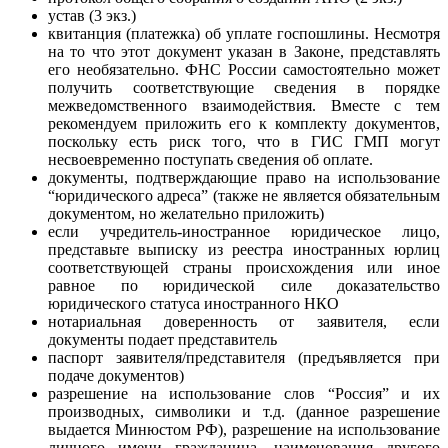
устав (3 экз.)
квитанция (платежка) об уплате госпошлины. Несмотря
на то что этот документ указан в Законе, представлять
его необязательно. ФНС России самостоятельно может
получить соответствующие сведения в порядке
межведомственного взаимодействия. Вместе с тем
рекомендуем приложить его к комплекту документов,
поскольку есть риск того, что в ГИС ГМП могут
несвоевременно поступать сведения об оплате.
документы, подтверждающие право на использование
“юридического адреса” (также не является обязательным
документом, но желательно приложить)
если учредитель-иностранное юридическое лицо,
представьте выписку из реестра иностранных юрлиц
соответствующей страны происхождения или иное
равное по юридической силе доказательство
юридического статуса иностранного НКО
нотариальная доверенность от заявителя, если
документы подает представитель
паспорт заявителя/представителя (предъявляется при
подаче документов)
разрешение на использование слов “Россия” и их
производных, символики и т.д. (данное разрешение
выдается Минюстом РФ), разрешение на использование
личного имени гражданина, наименования другого