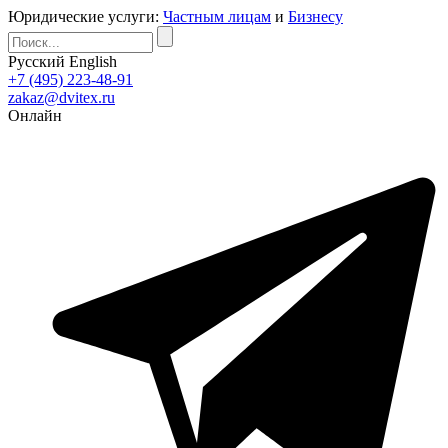
Юридические услуги:
Частным лицам
и
Бизнесу
Русский
English
+7 (495) 223-48-91
zakaz@dvitex.ru
Онлайн