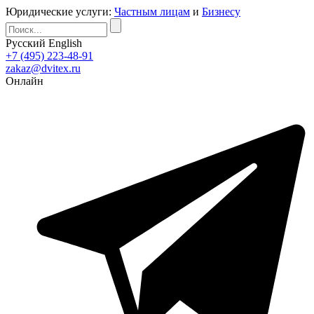
Юридические услуги:
Частным лицам
и
Бизнесу
Русский
English
+7 (495) 223-48-91
zakaz@dvitex.ru
Онлайн