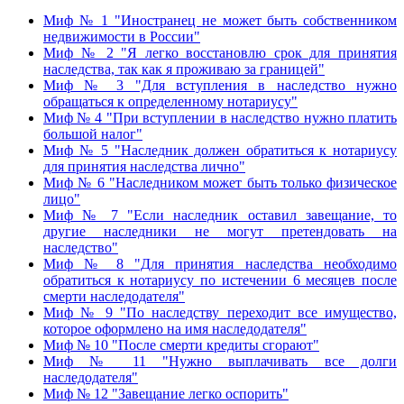
Миф № 1 "Иностранец не может быть собственником
недвижимости в России"
Миф № 2 "Я легко восстановлю срок для принятия
наследства, так как я проживаю за границей"
Миф № 3 "Для вступления в наследство нужно
обращаться к определенному нотариусу"
Миф № 4 "При вступлении в наследство нужно платить
большой налог"
Миф № 5 "Наследник должен обратиться к нотариусу
для принятия наследства лично"
Миф № 6 "Наследником может быть только физическое
лицо"
Миф № 7 "Если наследник оставил завещание, то
другие наследники не могут претендовать на
наследство"
Миф № 8 "Для принятия наследства необходимо
обратиться к нотариусу по истечении 6 месяцев после
смерти наследодателя"
Миф № 9 "По наследству переходит все имущество,
которое оформлено на имя наследодателя"
Миф № 10 "После смерти кредиты сгорают"
Миф № 11 "Нужно выплачивать все долги
наследодателя"
Миф № 12 "Завещание легко оспорить"