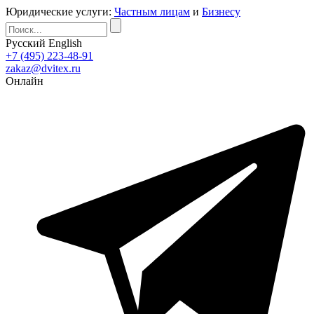
Юридические услуги:
Частным лицам
и
Бизнесу
Русский
English
+7 (495) 223-48-91
zakaz@dvitex.ru
Онлайн