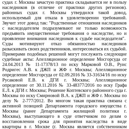
судах г. Москвы зачастую практика складывается не в пользу
наследников (в отличие от практики других регионов).
районных судах г. Москвы утвердился такой довод,
используемый для отказа в удовлетворении требований.
Звучит этот довод так: "Родственные отношения наследников
с наследодателем подразумевают не только возможность
предъявить имущественные требования о наследстве, но и
проявление внимания наследников к судьбе наследодателя".
Суды мотивируют отказ обязанностью наследников
разыскивать своих родственников, интересоваться их судьбой.
Примерами подобных решений могут послужить следующие
судебные акты: Апелляционное определение Мосгорсуда от
24.04.2013 № 11-17378/13 по иску Марковой О.В., Руис
Родригес А.В. к ДЖП и ЖФ г. Москвы; Апелляционное
определение Мосгорсуда от 02.09.2016 № 33-31634/16 по иску
Русаковой Е.В. к ДГИ г. Москвы; Апелляционное
определение от 30.11.2016 № 33-48377/2016 по иску Графа
Е.Л. к ДГИ г. Москвы; Решение Коптевского районного суда г.
Москвы по иску Смирновой В.А. к ДЖП и ЖФ г. Москвы по
делу № 2-777/2012. Во многом такая практика связана с
активной позицией Департамента городского имущества г.
Москвы (ранее Департамента жилищной политики г.
Москвы), выступающего в суде ответчиком по делам о
восстановлении срока для принятия наследства в виде
квартиры в г. Москве (г. Москва является собственником