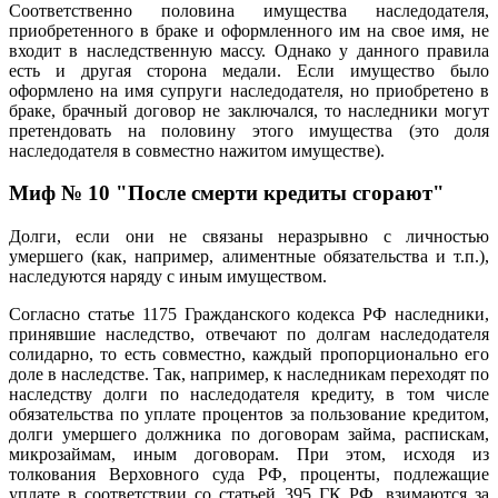
Соответственно половина имущества наследодателя,
приобретенного в браке и оформленного им на свое имя, не
входит в наследственную массу. Однако у данного правила
есть и другая сторона медали. Если имущество было
оформлено на имя супруги наследодателя, но приобретено в
браке, брачный договор не заключался, то наследники могут
претендовать на половину этого имущества (это доля
наследодателя в совместно нажитом имуществе).
Миф № 10 "После смерти кредиты сгорают"
Долги, если они не связаны неразрывно с личностью
умершего (как, например, алиментные обязательства и т.п.),
наследуются наряду с иным имуществом.
Согласно статье 1175 Гражданского кодекса РФ наследники,
принявшие наследство, отвечают по долгам наследодателя
солидарно, то есть совместно, каждый пропорционально его
доле в наследстве. Так, например, к наследникам переходят по
наследству долги по наследодателя кредиту, в том числе
обязательства по уплате процентов за пользование кредитом,
долги умершего должника по договорам займа, распискам,
микрозаймам, иным договорам. При этом, исходя из
толкования Верховного суда РФ, проценты, подлежащие
уплате в соответствии со статьей 395 ГК РФ, взимаются за