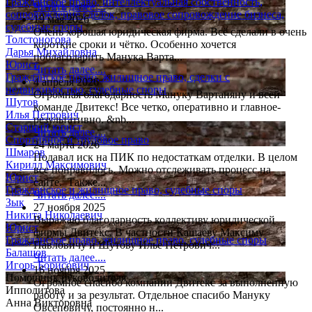
Гражданское право, интеллектуальная собственность,
Читать далее....
сопровождение сделок, правовое сопровождение бизнеса,
19 мая 2026
судебные споры
Очень хорошая юридическая фирма. Всё сделали в очень
Толстоногова
короткие сроки и чётко. Особенно хочется
Дарья Михайловна
поблагодарить Манука Варта...
Юрист
Читать далее....
Гражданское право, жилищное право, сделки с
4 апреля 2026
недвижимостью, судебные споры
Огромная благодарность Мануку Вартаняну и всей
Шутов
команде Двитекс! Все четко, оперативно и главное-
Илья Петрович
результативно. &nb...
Старший юрист
Читать далее....
Спортивное и трудовое право
24 марта 2026
Шмаров
Подавал иск на ПИК по недостаткам отделки. В целом
Кирилл Максимович
все понравилось. Можно отслеживать процесс на
Юрист
сайте. Также...
Гражданское и жилищное право, судебные споры
Читать далее....
Зык
27 ноября 2025
Никита Николаевич
Выражаю благодарность коллективу юридической
Юрист
фирмы Двитекс. В частности Кашаеву Максиму
Гражданское право, жилищное право, судебные споры
Павловичу и Шутову Илье Петрович...
Балашов
Читать далее....
Игорь Борисович
16 ноября 2025
Помощник руководителя
Огромное спасибо компании Двитекс за выполненную
Ипполитова
работу и за результат. Отдельное спасибо Мануку
Анна Викторовна
Овсеповичу, постоянно н...