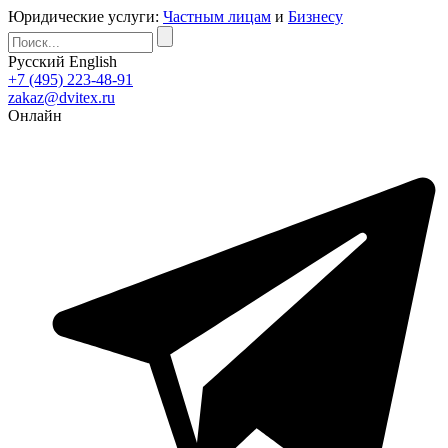
Юридические услуги:
Частным лицам
и
Бизнесу
Русский
English
+7 (495) 223-48-91
zakaz@dvitex.ru
Онлайн