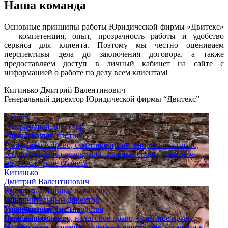
Наша команда
Основные принципы работы Юридической фирмы «Двитекс»
— компетенция, опыт, прозрачность работы и удобство
сервиса для клиента. Поэтому мы честно оцениваем
перспективы дела до заключения договора, а также
предоставляем доступ в личный кабинет на сайте с
информацией о работе по делу всем клиентам!
Кигинько Дмитрий Валентинович
Генеральный директор Юридической фирмы “Двитекс”
Юрист
Генеральный директор
Управляющий партнер
Гражданское право, семейное право, спортивное право,
сопровождение сделок, арбитражные споры, правовое
сопровождение бизнеса
Кигинько
Дмитрий Валентинович
Юрист
Смотреть активные вакансии
Исполнительный директор
Опыт
Управляющий партнер
Установление факта родства
Гражданское право, налоговое право, семейное право,
Дело выиграно
сопровождение сделок, судебные споры
Установлено родство при разных написаниях фамилии в