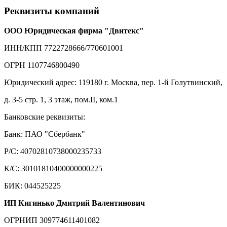
Реквизиты компаний
ООО Юридическая фирма "Двитекс"
ИНН/КПП 7722728666/770601001
ОГРН 1107746800490
Юридический адрес: 119180 г. Москва, пер. 1-й Голутвинский,
д. 3-5 стр. 1, 3 этаж, пом.II, ком.1
Банковские реквизиты:
Банк: ПАО "Сбербанк"
Р/С: 40702810738000235733
К/С: 30101810400000000225
БИК: 044525225
ИП Кигинько Дмитрий Валентинович
ОГРНИП 309774611401082