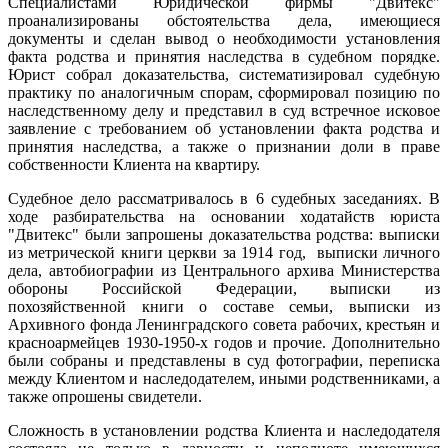
Специалистами Юридической фирмы "Двитекс"
проанализированы обстоятельства дела, имеющиеся
документы и сделан вывод о необходимости установления
факта родства и принятия наследства в судебном порядке.
Юрист собрал доказательства, систематизировал судебную
практику по аналогичным спорам, сформировал позицию по
наследственному делу и представил в суд встречное исковое
заявление с требованием об установлении факта родства и
принятия наследства, а также о признании доли в праве
собственности Клиента на квартиру.
Судебное дело рассматривалось в 6 судебных заседаниях. В
ходе разбирательства на основании ходатайств юриста
"Двитекс" были запрошены доказательства родства: выписки
из метрической книги церкви за 1914 год, выписки личного
дела, автобиографии из Центрального архива Министерства
обороны Российской Федерации, выписки из
похозяйственной книги о составе семьи, выписки из
Архивного фонда Ленинградского совета рабочих, крестьян и
красноармейцев 1930-1950-х годов и прочие. Дополнительно
были собраны и представлены в суд фотографии, переписка
между Клиентом и наследодателем, иными родственниками, а
также опрошены свидетели.
Сложность в установлении родства Клиента и наследодателя