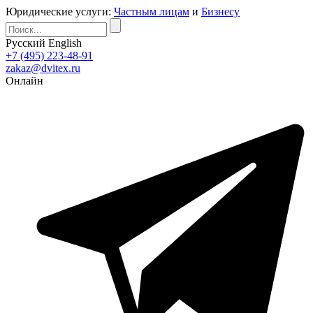
Юридические услуги:
Частным лицам
и
Бизнесу
Русский
English
+7 (495) 223-48-91
zakaz@dvitex.ru
Онлайн