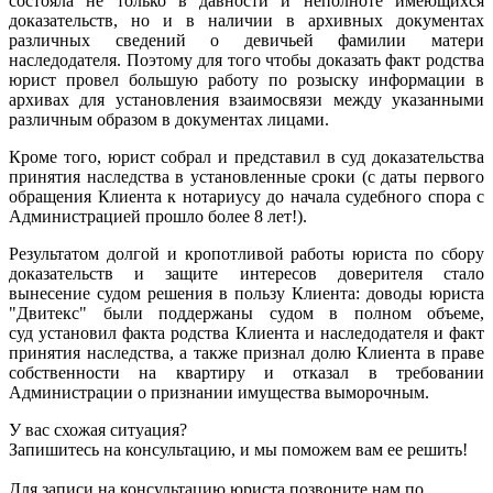
состояла не только в давности и неполноте имеющихся
доказательств, но и в наличии в архивных документах
различных сведений о девичьей фамилии матери
наследодателя. Поэтому для того чтобы доказать факт родства
юрист провел большую работу по розыску информации в
архивах для установления взаимосвязи между указанными
различным образом в документах лицами.
Кроме того, юрист собрал и представил в суд доказательства
принятия наследства в установленные сроки (с даты первого
обращения Клиента к нотариусу до начала судебного спора с
Администрацией прошло более 8 лет!).
Результатом долгой и кропотливой работы юриста по сбору
доказательств и защите интересов доверителя стало
вынесение судом решения в пользу Клиента: доводы юриста
"Двитекс" были поддержаны судом в полном объеме,
суд установил факта родства Клиента и наследодателя и факт
принятия наследства, а также признал долю Клиента в праве
собственности на квартиру и отказал в требовании
Администрации о признании имущества выморочным.
У вас схожая ситуация?
Запишитесь на консультацию, и мы поможем вам ее решить!
Для записи на консультацию юриста позвоните нам по