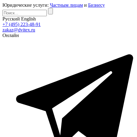
Юридические услуги:
Частным лицам
и
Бизнесу
Русский
English
+7 (495) 223-48-91
zakaz@dvitex.ru
Онлайн