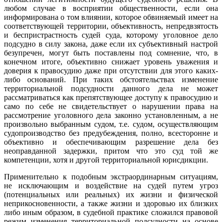
любом случае в восприятии общественности, если она
информирована о том влиянии, которое обвиняемый имеет на
соответствующей территории, объективность, непредвзятость
и беспристрастность судей суда, которому уголовное дело
подсудно в силу закона, даже если их субъективный настрой
безупречен, могут быть поставлены под сомнение, что, в
конечном итоге, объективно снижает уровень уважения и
доверия к правосудию даже при отсутствии для этого каких-
либо оснований. При таких обстоятельствах изменение
территориальной подсудности данного дела не может
рассматриваться как препятствующее доступу к правосудию и
само по себе не свидетельствует о нарушении права на
рассмотрение уголовного дела законно установленным, а не
произвольно выбранным судом, т.е. судом, осуществляющим
судопроизводство без предубеждения, полно, всесторонне и
объективно и обеспечивающим разрешение дела без
неоправданной задержки, притом что это суд той же
компетенции, хотя и другой территориальной юрисдикции.
Применительно к подобным экстраординарным ситуациям,
не исключающим и воздействие на судей путем угроз
(потенциальных или реальных) их жизни и физической
неприкосновенности, а также жизни и здоровью их близких
либо иным образом, в судебной практике сложился правовой
режим изменения территориальной подсудности на основе