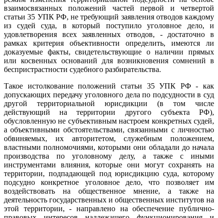
взаимосвязанных положений частей первой и четвертой
статьи 35 УПК РФ, не требующий заявления отводов каждому
из судей суда, в который поступило уголовное дело, и
удовлетворения всех заявленных отводов, - достаточно в
рамках критерия объективности определить, имеются ли
доказуемые факты, свидетельствующие о наличии прямых
или косвенных оснований для возникновения сомнений в
беспристрастности судебного разбирательства.
Такое истолкование положений статьи 35 УПК РФ - как
допускающих передачу уголовного дела по подсудности в суд
другой территориальной юрисдикции (в том числе
действующий на территории другого субъекта РФ),
обусловленную не субъективным настроем конкретных судей,
а объективными обстоятельствами, связанными с личностью
обвиняемых, их авторитетом, служебным положением,
властными полномочиями, которыми они обладали до начала
производства по уголовному делу, а также с иными
инструментами влияния, которые они могут сохранять на
территории, подпадающей под юрисдикцию суда, которому
подсудно конкретное уголовное дело, что позволяет им
воздействовать на общественное мнение, а также на
деятельность государственных и общественных институтов на
этой территории, - направлено на обеспечение публично-
правовых интересов надлежащего функционирования и