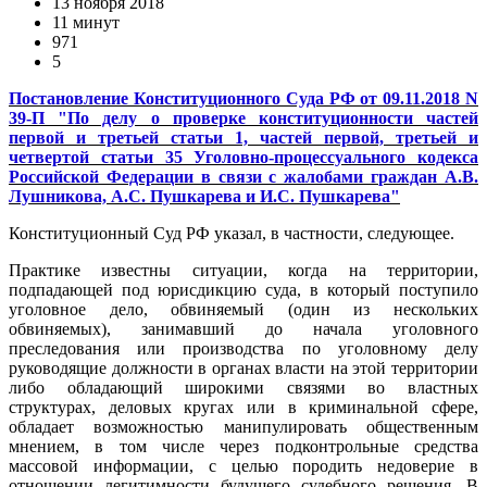
13 ноября 2018
11 минут
971
5
Постановление Конституционного Суда РФ от 09.11.2018 N
39-П "По делу о проверке конституционности частей
первой и третьей статьи 1, частей первой, третьей и
четвертой статьи 35 Уголовно-процессуального кодекса
Российской Федерации в связи с жалобами граждан А.В.
Лушникова, А.С. Пушкарева и И.С. Пушкарева"
Конституционный Суд РФ указал, в частности, следующее.
Практике известны ситуации, когда на территории,
подпадающей под юрисдикцию суда, в который поступило
уголовное дело, обвиняемый (один из нескольких
обвиняемых), занимавший до начала уголовного
преследования или производства по уголовному делу
руководящие должности в органах власти на этой территории
либо обладающий широкими связями во властных
структурах, деловых кругах или в криминальной сфере,
обладает возможностью манипулировать общественным
мнением, в том числе через подконтрольные средства
массовой информации, с целью породить недоверие в
отношении легитимности будущего судебного решения. В