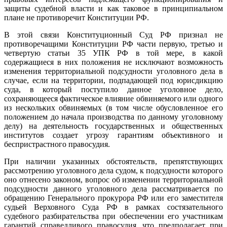
защиты судебной власти и как таковое в принципиальном
плане не противоречит Конституции РФ.
В этой связи Конституционный Суд РФ признал не
противоречащими Конституции РФ части первую, третью и
четвертую статьи 35 УПК РФ в той мере, в какой
содержащиеся в них положения не исключают возможность
изменения территориальной подсудности уголовного дела в
случае, если на территории, подпадающей под юрисдикцию
суда, в который поступило данное уголовное дело,
сохраняющееся фактическое влияние обвиняемого или одного
из нескольких обвиняемых (в том числе обусловленное его
положением до начала производства по данному уголовному
делу) на деятельность государственных и общественных
институтов создает угрозу гарантиям объективного и
беспристрастного правосудия.
При наличии указанных обстоятельств, препятствующих
рассмотрению уголовного дела судом, к подсудности которого
оно отнесено законом, вопрос об изменении территориальной
подсудности данного уголовного дела рассматривается по
обращению Генерального прокурора РФ или его заместителя
судьей Верховного Суда РФ в рамках состязательного
судебного разбирательства при обеспечении его участникам
гарантий справедливого правосудия, что предполагает при