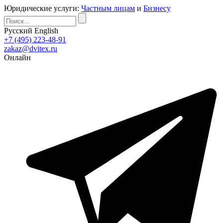
Юридические услуги:
Частным лицам
и
Бизнесу
Русский
English
+7 (495) 223-48-91
zakaz@dvitex.ru
Онлайн