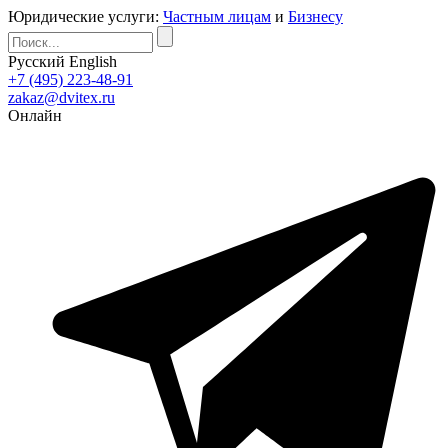
Юридические услуги:
Частным лицам
и
Бизнесу
Русский
English
+7 (495) 223-48-91
zakaz@dvitex.ru
Онлайн