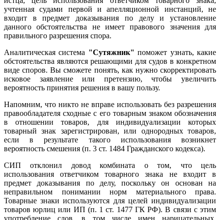
истца, цель использования ответчиком товарного знака,
учтенная судами первой и апелляционной инстанций, не
входит в предмет доказывания по делу и установление
данного обстоятельства не имеет правового значения для
правильного разрешения спора.
Аналитическая система
"Сутяжник"
поможет узнать, какие
обстоятельства являются решающими для судов в конкретном
виде споров. Вы сможете понять, как нужно скорректировать
исковое заявление или претензию, чтобы увеличить
вероятность принятия решения в вашу пользу.
Напомним, что никто не вправе использовать без разрешения
правообладателя сходные с его товарным знаком обозначения
в отношении товаров, для индивидуализации которых
товарный знак зарегистрирован, или однородных товаров,
если в результате такого использования возникнет
вероятность смешения (
п. 3 ст. 1484 Гражданского кодекса
).
СИП отклонил довод комбината о том, что цель
использования ответчиком товарного знака не входит в
предмет доказывания по делу, поскольку он основан на
неправильном понимании норм материального права.
Товарные знаки используются для целей индивидуализации
товаров юрлиц или ИП (
п. 1 ст. 1477 ГК РФ
). В связи с этим
употребление слов, в том числе имен нарицательных,