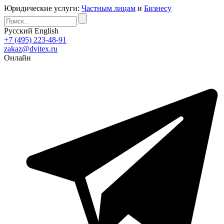
Юридические услуги:
Частным лицам
и
Бизнесу
Русский
English
+7 (495) 223-48-91
zakaz@dvitex.ru
Онлайн