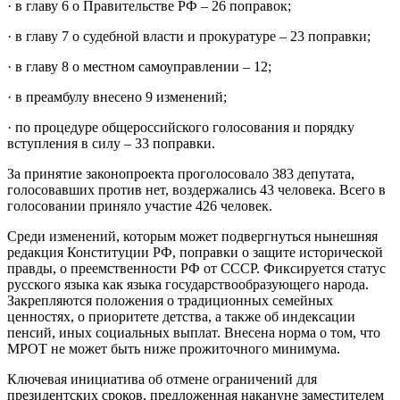
· в главу 6 о Правительстве РФ – 26 поправок;
· в главу 7 о судебной власти и прокуратуре – 23 поправки;
· в главу 8 о местном самоуправлении – 12;
· в преамбулу внесено 9 изменений;
· по процедуре общероссийского голосования и порядку
вступления в силу – 33 поправки.
За принятие законопроекта проголосовало 383 депутата,
голосовавших против нет, воздержались 43 человека. Всего в
голосовании приняло участие 426 человек.
Среди изменений, которым может подвергнуться нынешняя
редакция
Конституции РФ
, поправки о защите исторической
правды, о преемственности РФ от СССР. Фиксируется статус
русского языка как языка государствообразующего народа.
Закрепляются положения о традиционных семейных
ценностях, о приоритете детства, а также об индексации
пенсий, иных социальных выплат. Внесена норма о том, что
МРОТ не может быть ниже прожиточного минимума.
Ключевая инициатива об отмене ограничений для
президентских сроков, предложенная накануне заместителем