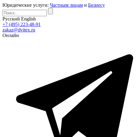
Юридические услуги:
Частным лицам
и
Бизнесу
Русский
English
+7 (495) 223-48-91
zakaz@dvitex.ru
Онлайн