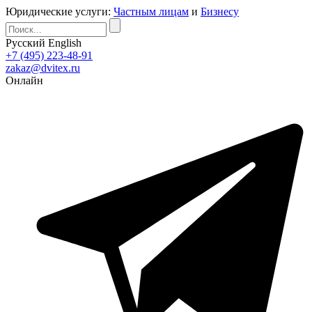
Юридические услуги:
Частным лицам
и
Бизнесу
Русский
English
+7 (495) 223-48-91
zakaz@dvitex.ru
Онлайн