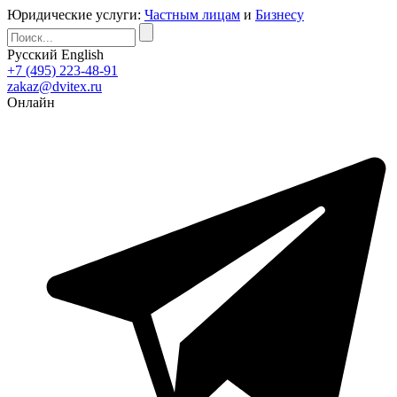
Юридические услуги:
Частным лицам
и
Бизнесу
Русский
English
+7 (495) 223-48-91
zakaz@dvitex.ru
Онлайн