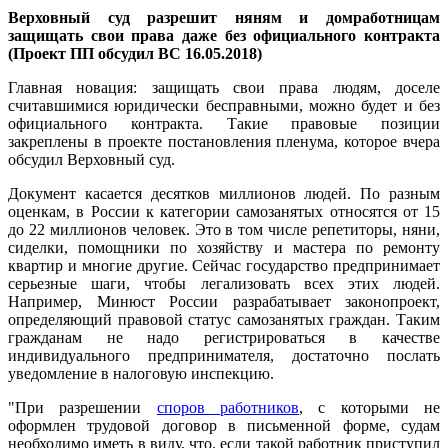
Верховный суд разрешит няням и домработницам
защищать свои права даже без официального контракта
(Проект ПП обсудил ВС 16.05.2018)
Главная новация: защищать свои права людям, доселе
считавшимися юридически бесправными, можно будет и без
официального контракта. Такие правовые позиции
закреплены в проекте постановления пленума, которое вчера
обсудил Верховный суд.
Документ касается десятков миллионов людей. По разным
оценкам, в России к категории самозанятых относятся от 15
до 22 миллионов человек. Это в том числе репетиторы, няни,
сиделки, помощники по хозяйству и мастера по ремонту
квартир и многие другие. Сейчас государство предпринимает
серьезные шаги, чтобы легализовать всех этих людей.
Например, Минюст России разрабатывает законопроект,
определяющий правовой статус самозанятых граждан. Таким
гражданам не надо регистрироваться в качестве
индивидуального предпринимателя, достаточно послать
уведомление в налоговую инспекцию.
"При разрешении
споров работников
, с которыми не
оформлен трудовой договор в письменной форме, судам
необходимо иметь в виду, что, если такой работник приступил